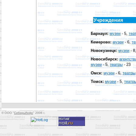
Учреждения
Барнаул:
музеи
- 5
,
теа
Кемерово:
музеи
- 6
,
те
Новокузнецк:
музеи
- 8
Новосибирск:
агентств
музеи
- 5
,
театры
- 23
Омск:
музеи
- 6
,
театры
Томск:
музеи
- 5
,
театр
© OOO "
СибирьИнфо
" 2006 г.