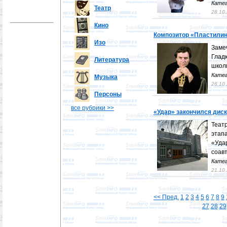
Катег
Театр
28.10
Кино
Композитор «Пластилин
Изо
Заме
Гла
Литература
школ
Катег
Музыка
26.10
Персоны
все рубрики >>
«Удар» закончился диск
Теат
этап
«Уда
соав
Катег
21.10
<< Пред.
1
2
3
4
5
6
7
8
9
27
28
29