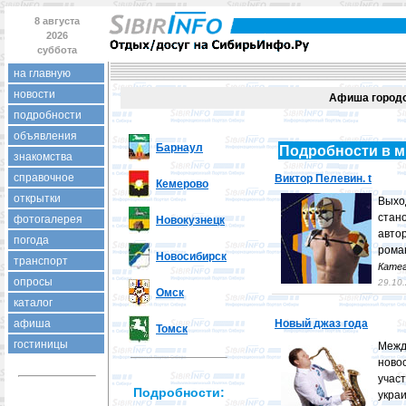
8 августа
2026
суббота
на главную
новости
Афиша город
подробности
объявления
Барнаул
Подробности в м
знакомства
справочное
Виктор Пелевин. t
Кемерово
открытки
Выхо
стан
фотогалерея
Новокузнецк
автор
погода
роман
Новосибирск
транспорт
Катег
опросы
29.10
Омск
каталог
афиша
Новый джаз года
Томск
гостиницы
Межд
ново
учас
Подробности:
украи