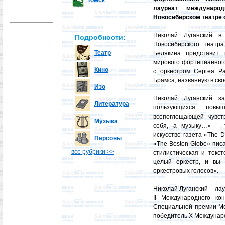
Томск
лауреат междунаро
Новосибирском театре 
Николай Луганский в
Подробности:
Новосибирского театр
Театр
Белякина представит 
мирового фортепианног
Кино
с оркестром Сергея Р
Брамса, названную в св
Изо
Николай Луганский з
Литература
пользующихся повы
всепоглощающей чувст
Музыка
себя, а музыку…» – т
искусство газета «The D
Персоны
«The Boston Globe» писа
все рубрики >>
стилистическая и текс
целый оркестр, и вы
оркестровых голосов».
Николай Луганский – лау
II Международного ко
Специальной премии Ме
победитель Х Международ