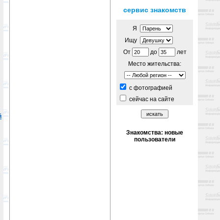
сервис знакомств
Я
Ищу
От
до
лет
Место жительства:
c фотографией
сейчас на сайте
й