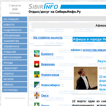
7 августа
2026
пятница
на главную
новости
Афиша 
подробности
объявления
На главную раздела
Афиша в городе Н
знакомства
справочное
афиша
|
агентства праз
открытки
Барнаул
фотогалерея
Звуч
погода
Кемерово
транспорт
10.03
опросы
Новокузнецк
22 м
каталог
форт
афиша
Новосибирск
Луга
бале
гостиницы
Омск
22 марта: один из са
фортепианного испол