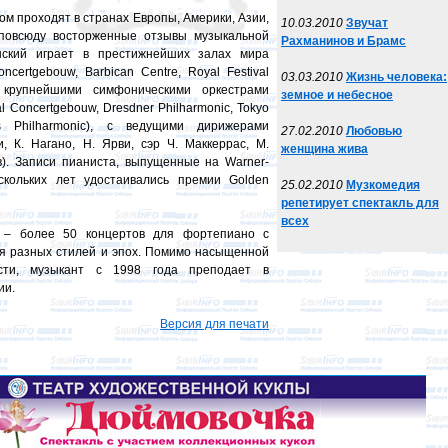
ом проходят в странах Европы, Америки, Азии,
10.03.2010
Звучат
 повсюду восторженные отзывы музыкальной
Рахманинов и Брамс
анский играет в престижнейших залах мира
oncertgebouw, Barbican Centre, Royal Festival
03.03.2010
Жизнь человека:
с крупнейшими симфоническими оркестрами
земное и небесное
al Concertgebouw, Dresdner Philharmonic, Tokyo
ds Philharmonic), с ведущими дирижерами
27.02.2010
Любовью
, К. Нагано, Н. Ярви, сэр Ч. Маккеррас, М.
женщина жива
в). Записи пианиста, выпущенные на Warner-
ескольких лет удостаивались премии Golden
25.02.2010
Музкомедия
репетирует спектакль для
всех
 – более 50 концертов для фортепиано с
ия разных стилей и эпох. Помимо насыщенной
ости, музыкант с 1998 года преподает в
ии.
Версия для печати