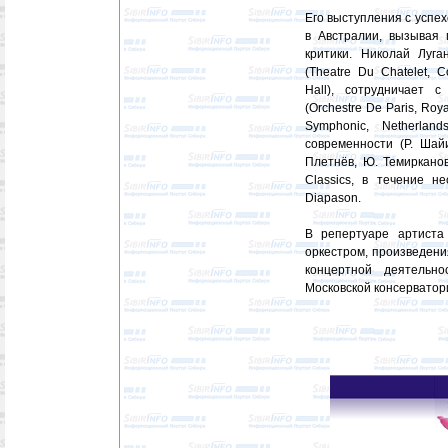
Его выступления с успех
в Австралии, вызывая
критики. Николай Луг
(Theatre Du Chatelet, C
Hall), сотрудничает 
(Orchestre De Paris, Roy
Symphonic, Netherlan
современности (Р. Шайи
Плетнёв, Ю. Темиркано
Classics, в течение н
Diapason.
В репертуаре артиста
оркестром, произведен
концертной деятельн
Московской консерватор