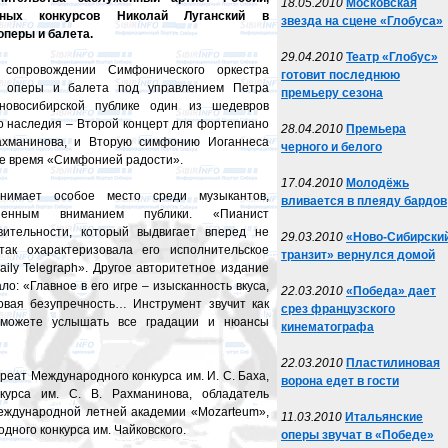
18.05.2010
Московская
дных конкурсов Николай Луганский в
звезда на сцене «Глобуса»
оперы и балета.
29.04.2010
Театр «Глобус»
 сопровождении Симфонического оркестра
готовит последнюю
а оперы и балета под управлением Петра
премьеру сезона
новосибирской публике один из шедевров
о наследия – Второй концерт для фортепиано
28.04.2010
Премьера
ахманинова, и Вторую симфонию Иоганнеса
черного и белого
ое время «Симфонией радости».
17.04.2010
Молодёжь
анимает особое место среди музыкантов,
вливается в плеяду бардов
шенным вниманием публики. «Пианист
вительности, который выдвигает вперед не
29.03.2010
«Ново-Сибирски
ак охарактеризовала его исполнительское
транзит» вернулся домой
aily Telegraph». Другое авторитетное издание
ло: «Главное в его игре – изысканность вкуса,
22.03.2010
«Победа» дает
товая безупречность… Инструмент звучит как
срез французского
 можете услышать все градации и нюансы
кинематографа
22.03.2010
Пластилиновая
реат Международного конкурса им. И. С. Баха,
ворона едет в гости
нкурса им. С. В. Рахманинова, обладатель
ждународной летней академии «Mozarteum»,
11.03.2010
Итальянские
ного конкурса им. Чайковского.
оперы звучат в «Победе»