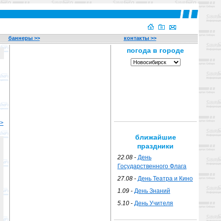
баннеры >>
контакты >>
>>
ближайшие
праздники
22.08
-
День
Государственного Флага
27.08
-
День Театра и Кино
1.09
-
День Знаний
5.10
-
День Учителя