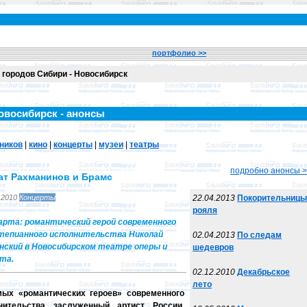
портфолио >>
городов Сибири - Новосибирск
овосибирск - анонсы
дников
|
кино
|
концерты
|
музеи
|
театры
подробно анонсы 
ат Рахманинов и Брамс
.2010
Концерты
22.04.2013
Покорительницы
рояля
арта: романтический герой современного
епианного исполнительства Николай
02.04.2013
По следам
нский в Новосибирском театре оперы и
шедевров
та.
02.12.2010
Декабрьское
лето
мых «романтических героев» современного
нительства заслуженный артист России,