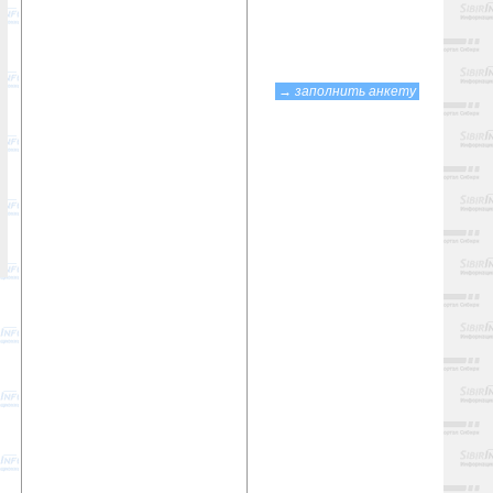
→
заполнить анкету