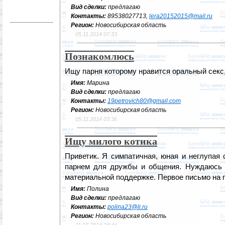
Вид сделки:
предлагаю
Контакты:
89538027713,
lera20152015@mail.ru
Регион:
Новосибирская область
05.11.2014 07:33
Познакомлюсь
Ищу парня которому нравится оральный секс
Имя:
Марина
Вид сделки:
предлагаю
Контакты:
19petrovich80@gmail.com
Регион:
Новосибирская область
05.11.2014 03:36
Ищу милого котика
Приветик. Я симпатичная, юная и неглупая 
парнем для дружбы и общения. Нуждаюсь 
материальной поддержке. Первое письмо на п
Имя:
Полина
Вид сделки:
предлагаю
Контакты:
polina23@li.ru
Регион:
Новосибирская область