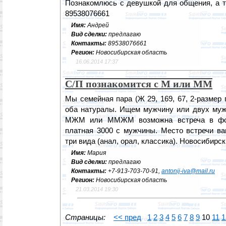
Познакомлюсь с девушкой для общения, а т
89538076661
Имя:
Андрей
Вид сделки:
предлагаю
Контакты:
89538076661
Регион:
Новосибирская область
16.06.2014 17:37
С/П познакомится с М или ММ
Мы семейная пара (Ж 29, 169, 67, 2-размер гр
оба натуралы. Ищем мужчину или двух муж
МЖМ или ММЖМ возможна встреча в ф
платная 3000 с мужчины. Место встречи ва
три вида (анал, орал, классика). Новосибирск
Имя:
Мария
Вид сделки:
предлагаю
Контакты:
+7-913-703-70-91,
antonij-iva@mail.ru
Регион:
Новосибирская область
21.03.2014 19:30
Страницы:
<< пред
1
2
3
4
5
6
7
8
9
10
11
1