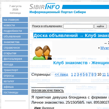
7 августа
2026
пятница
на главную
новости
Поиск в объявлениях:
подробности
Доска объявлений → Клуб знак
объявления
знакомства
→
•
Мужч
справочное
открытки
фотогалерея
Клуб знакомств - Женщин
погода
транспорт
Страницы:
<< пред
1
2
3
4
5
6
7
8
9
10
11
1
опросы
каталог
афиша
познакомлюсь
гостиницы
Я приятная девушка блондинка с формами 
Личное знакомство. 25/150/58/5. тел. 8953802
Имя:
Валерия