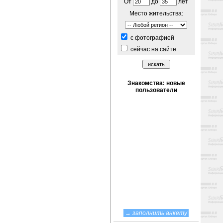
От
до
лет
Место жительства:
c фотографией
сейчас на сайте
→
заполнить анкету