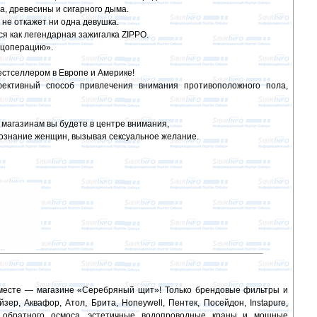
а, древесины и сигарного дыма.
не откажет ни одна девушка.
я как легендарная зажигалка ZIPPO.
ецоперацию».
естселлером в Европе и Америке!
ективный способ привлечения внимания противоположного пола,
по магазинам вы будете в центре внимания,
сознание женщин, вызывая сексуальное желание.
 месте — магазине «Серебряный щит»! Только брендовые фильтры и
ер, Аквафор, Атол, Брита, Honeywell, Пентек, Посейдон, Instapure,
 обратного осмоса, эстетичные водопроводные краны и мощные