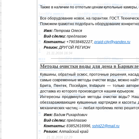
Также в наличии по отпотым ценам купольные камеры,
Все оборудование новое, на гарантии. ГОСТ. Техничес
Поможем грамотно подобрать оборудование конкретно
Имя:
Петрова Олеся
Вид сделки:
предлагаю
Контакты:
+79038482227,
praid-city@yandex.ru
Регион:
ДРУГОЙ РЕГИОН
21.11.2016 16:34
Методы очистки воды для дома в Барнауле
Кувшины, обратный осмос, проточные решения, насадк
самые современные методы очистки воды, можно найти 
Брита, Пентек, Посейдон, Instapure — только автор
доставка из которого производится нашим курьером.
Интересны продвинутые методы очистки воды? Наш 
обеззараживающие кувшинные картриджи и кассеты дл
механических частиц — любая проблема легко решится
Имя:
Вадим Рихардович
Вид сделки:
предлагаю
Контакты:
83852616996,
sshit22@mail.ru
Регион:
Алтайский край
21.11.2016 12:29