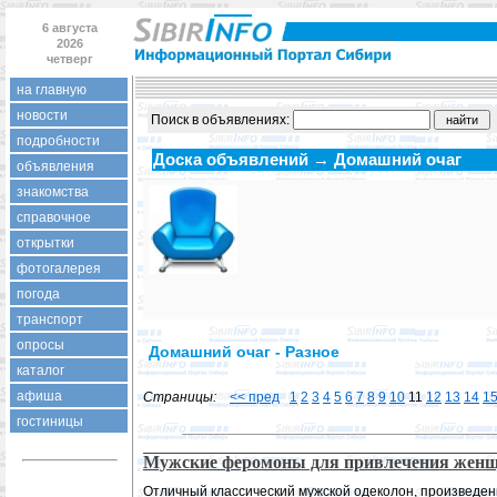
6 августа
2026
четверг
на главную
новости
Поиск в объявлениях:
подробности
Доска объявлений → Домашний очаг
объявления
знакомства
справочное
открытки
фотогалерея
погода
транспорт
опросы
Домашний очаг - Разное
каталог
афиша
Страницы:
<< пред
1
2
3
4
5
6
7
8
9
10
11
12
13
14
1
гостиницы
Мужские феромоны для привлечения жен
Отличный классический мужской одеколон, произведенн