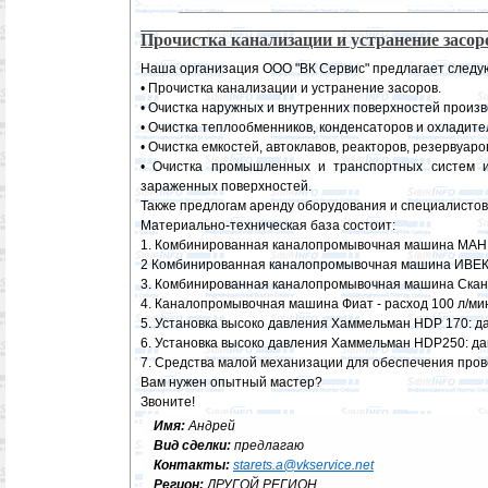
Прочистка канализации и устранение засор
Наша организация ООО "ВК Сервис" предлагает следу
• Прочистка канализации и устранение засоров.
• Очистка наружных и внутренних поверхностей произв
• Очистка теплообменников, конденсаторов и охладите
• Очистка емкостей, автоклавов, реакторов, резервуаро
• Очистка промышленных и транспортных систем и 
зараженных поверхностей.
Также предлогам аренду оборудования и специалистов
Материально-техническая база состоит:
1. Комбинированная каналопромывочная машина МАН - р
2 Комбинированная каналопромывочная машина ИВЕКО -
3. Комбинированная каналопромывочная машина Скания 
4. Каналопромывочная машина Фиат - расход 100 л/мин,
5. Установка высоко давления Хаммельман HDP 170: дав
6. Установка высоко давления Хаммельман HDP250: давл
7. Средства малой механизации для обеспечения пров
Вам нужен опытный мастер?
Звоните!
Имя:
Андрей
Вид сделки:
предлагаю
Контакты:
starets.a@vkservice.net
Регион:
ДРУГОЙ РЕГИОН