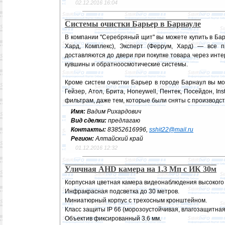
02.12.2016 16:04
Системы очистки Барьер в Барнауле
В компании "Серебряный щит" вы можете купить в Бар
Хард, Комплекс), Эксперт (Феррум, Хард) — все 
доставляются до двери при покупке товара через инт
кувшины и обратноосмотические системы.
Кроме систем очистки Барьер в городе Барнаул вы м
Гейзер, Атол, Брита, Honeywell, Пентек, Посейдон, 
фильтрам, даже тем, которые были сняты с производст
Имя:
Вадим Рихардович
Вид сделки:
предлагаю
Контакты:
83852616996,
sshit22@mail.ru
Регион:
Алтайский край
01.12.2016 12:32
Уличная AHD камера на 1.3 Мп с ИК 30м
Корпусная цветная камера видеонаблюдения высокого 
Инфракрасная подсветка до 30 метров.
Миниатюрный корпус с трехосным кронштейном.
Класс защиты IP 66 (морозоустойчивая, влагозащитная
Объектив фиксированный 3.6 мм.