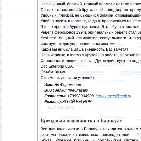
Насыщенный, богатый, терпкий аромат с нотами порох
Так пахнет настоящий брутальный рейнджер, которому 
Удобный, плоский, не бьющийся флакон, открывающийс
Удобно носить в кармане, когда отправляешься на «сп
Это не просто «Буря в пустыне». Это – буря в постели!
Рецепт феромонов 1994г. оригинальный рецепт стал б
Yes! это мощный стимулятор сексуальности и эфф
инструмент для управления инстинктами.
Какой бы ни была Ваша внешность, Вас заметят!
На вечеринке, в гостях у друзей, на работе, в походе 
Феромоны входящие в состав Духов действуют на под
Doc Enterpris USA.
Объём: 30 мл.
Стоимость доставки уточняйте.
Имя:
Ян Феромонов
Вид сделки:
предлагаю
Контакты:
+79998004908,
feromonyes@mail.ru
Регион:
ДРУГОЙ РЕГИОН
30.12.2016 13:42
Брендовая водоочистка в Барнауле
Все для водоочистки в Барнауле находится в одном
системы очистки от известных производителей — Гейз
Брита. Удобные кувшины и продвинутые системы