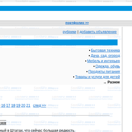
портфолио >>
рубрики
|
добавить объявление
•
Бытовая техника
•
Дача, сад, огород
•
Мебель и интерьер
•
Одежда, обувь
•
Продукты питания
•
Товары и услуги для детей
→
Разное
5
16
17
18
19
20
21
след >>
щин
ый в Штатах, что сейчас большая редкость.