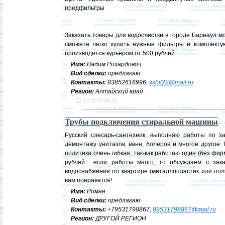
предфильтры.
Заказать товары для водоочистки в городе Барнаул м
сможете легко купить нужные фильтры и комплектую
производится курьером от 500 рублей.
Имя:
Вадим Рихардович
Вид сделки:
предлагаю
Контакты:
83852616996,
sshit22@mail.ru
Регион:
Алтайский край
22.12.2016 06:31
Трубы подключения стиральной машины
Русский слесарь-сантехник, выполняю работы по з
демонтажу унитазов, ванн, болеров и многое другое.
политика очень гибкая, так-как работаю один (без фир
рублей... если работы много, то обсуждаем с зак
водоснабжения по квартире (металлопластик или поли
вам понравятся!
Имя:
Роман
Вид сделки:
предлагаю
Контакты:
+79531798867,
89531798867@mail.ru
Регион:
ДРУГОЙ РЕГИОН