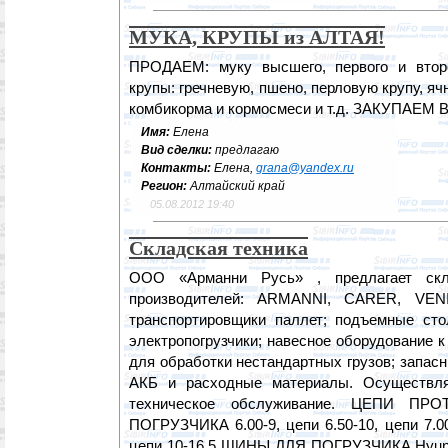
МУКА, КРУПЫ из АЛТАЯ!
ПРОДАЕМ: муку высшего, первого и второ
крупы: гречневую, пшено, перловую крупу, яч
комбикорма и кормосмеси и т.д. ЗАКУПАЕМ
Имя:
Елена
Вид сделки:
предлагаю
Контакты:
Елена,
grana@yandex.ru
Регион:
Алтайский край
05.08.2012 19:40
Складская техника
ООО «Арманни Русь» , предлагает скл
производителей: ARMANNI, CARER, VENI
транспортировщики паллет; подъемные сто
электропогрузчики; навесное оборудование 
для обработки нестандартных грузов; запасн
АКБ и расходные материалы. Осуществляе
техническое обслуживание. ЦЕПИ П
ПОГРУЗЧИКА 6.00-9, цепи 6.50-10, цепи 7.00-
цепи 10-16.5 ШИНЫ ДЛЯ ПОГРУЗЧИКА Hyunda