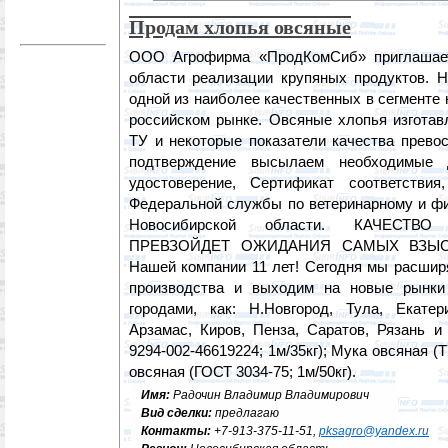
Продам хлопья овсяные
ООО Агрофирма «ПродКомСиб» приглашает
области реализации крупяных продуктов. Н
одной из наиболее качественных в сегменте
российском рынке. Овсяные хлопья изготав
ТУ и некоторые показатели качества прево
подтверждение высылаем необходимые д
удостоверение, Сертификат соответстви
Федеральной службы по ветеринарному и фи
Новосибирской области. КАЧЕСТ
ПРЕВЗОЙДЕТ ОЖИДАНИЯ САМЫХ ВЗЫС
Нашей компании 11 лет! Сегодня мы расшир
производства и выходим на новые рынки
городами, как: Н.Новгород, Тула, Екатер
Арзамас, Киров, Пенза, Саратов, Рязань и
9294-002-46619224; 1м/35кг); Мука овсяная (ТУ
овсяная (ГОСТ 3034-75; 1м/50кг).
Имя:
Радочин Владимир Владимирович
Вид сделки:
предлагаю
Контакты:
+7-913-375-11-51,
pksagro@yandex.ru