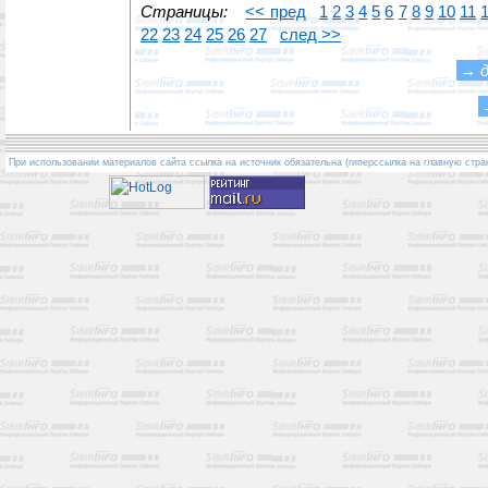
Страницы:
<< пред
1
2
3
4
5
6
7
8
9
10
11
22
23
24
25
26
27
след >>
→
При использовании материалов сайта ссылка на источник обязательна (гиперссылка на главную стра