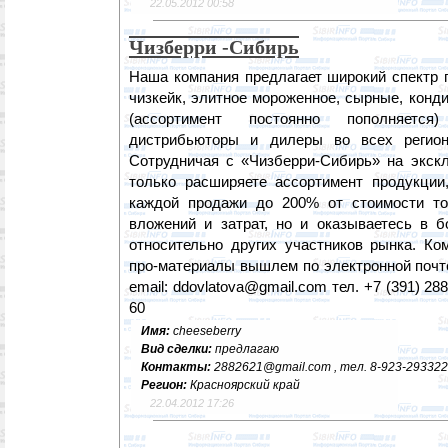
22.05.2012 00:58
Чизберри -Сибирь
Наша компания предлагает широкий спектр п
чизкейк, элитное мороженное, сырные, конд
(ассортимент постоянно пополняется
дистрибьюторы и дилеры во всех регион
Сотрудничая с «Чизберри-Сибирь» на экск
только расширяете ассортимент продукции
каждой продажи до 200% от стоимости то
вложений и затрат, но и оказываетесь в 
относительно других участников рынка. Ком
про-материалы вышлем по электронной почт
email: ddovlatova@gmail.com тел. +7 (391) 288
60
Имя:
cheeseberry
Вид сделки:
предлагаю
Контакты:
2882621@gmail.com , тел. 8-923-29332
Регион:
Красноярский край
22.04.2012 17:26