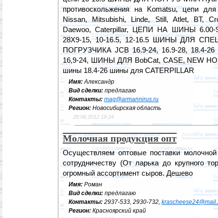
противоскольжения на Komatsu, цепи дл
Nissan, Mitsubishi, Linde, Still, Atlet, BT, 
Daewoo, Caterpillar, ЦЕПИ НА ШИНЫ 6.00-9, 
28Х9-15, 10-16.5, 12-16.5 ШИНЫ ДЛЯ С
ПОГРУЗЧИКА JCB 16.9-24, 16.9-28, 18.4-26
16,9-24, ШИНЫ ДЛЯ BobCat, CASE, NEW 
шины 18.4-26 шины для CATERPILLAR
Имя:
Александр
Вид сделки:
предлагаю
Контакты:
mag@armannirus.ru
Регион:
Новосибирская область
28.06.2012 19:24
Молочная продукция опт
Осуществляем оптовые поставки молочной
сотрудничеству (От ларька до крупного тор
огромный ассортимент сыров. Дешево
Имя:
Роман
Вид сделки:
предлагаю
Контакты:
2937-533, 2930-732,
krascheese24@mail.
Регион:
Красноярский край