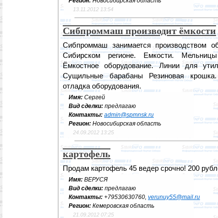
Регион:
Новосибирская область
13.11.2012 13:54
Сибпроммаш производит ёмкости
Сибпроммаш занимается производством об
Сибирском регионе. Емкости. Мельницы
Ёмкостное оборудование. Линии для ути
Сущильные барабаны Резиновая крошка. 
отладка оборудования.
Имя:
Сергей
Вид сделки:
предлагаю
Контакты:
admin@spmnsk.ru
Регион:
Новосибирская область
24.09.2012 13:25
картофель
Продам картофель 45 ведер срочно! 200 рубл
Имя:
ВЕРУСЯ
Вид сделки:
предлагаю
Контакты:
+79530630760,
verunuy55@mail.ru
Регион:
Кемеровская область
21.09.2012 07:25