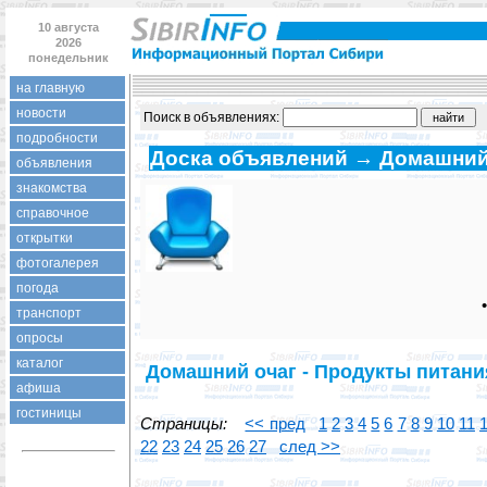
10 августа
2026
понедельник
на главную
новости
Поиск в объявлениях:
подробности
Доска объявлений → Домашний
объявления
знакомства
справочное
открытки
фотогалерея
погода
транспорт
опросы
каталог
Домашний очаг - Продукты питани
афиша
гостиницы
Страницы:
<< пред
1
2
3
4
5
6
7
8
9
10
11
22
23
24
25
26
27
след >>