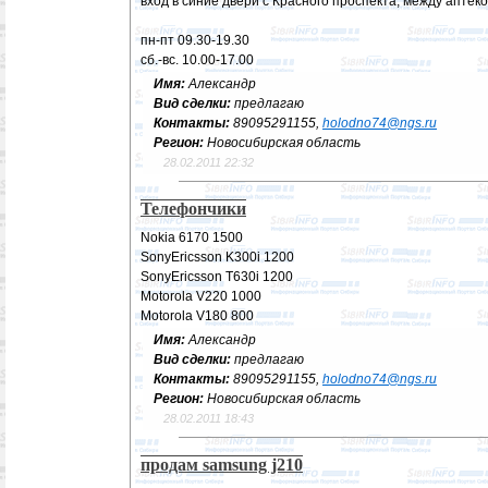
вход в синие двери с Красного проспекта, между аптеко
пн-пт 09.30-19.30
сб.-вс. 10.00-17.00
Имя:
Александр
Вид сделки:
предлагаю
Контакты:
89095291155,
holodno74@ngs.ru
Регион:
Новосибирская область
28.02.2011 22:32
Телефончики
Nokia 6170 1500
SonyEricsson K300i 1200
SonyEricsson T630i 1200
Motorola V220 1000
Motorola V180 800
Имя:
Александр
Вид сделки:
предлагаю
Контакты:
89095291155,
holodno74@ngs.ru
Регион:
Новосибирская область
28.02.2011 18:43
продам samsung j210