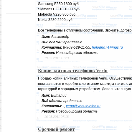
Samsung E350 1800 руб.
Siemens CF110 1000 руб.
Motorola V220 800 руб.
Nokia 3230 2200 руб.
Все телефоны в отличном состояниии. Звоните, догово
Имя:
Александр
Вид сделки:
предлагаю
Контакты:
8-909-529-11-55,
holodno74@ngs.ru
Регион:
Новосибирская область
19.03.2011 13:23
Копии элитных телефонов Vertu
Продаю копии элитных телефонов Vertu. Осуществляю 
поставляется в коробке с логотипом марки, а так же с
гарнитурой и зарядным устройством. Дополнительную 
Имя:
Виталий
Вид сделки:
предлагаю
Контакты:
-,
vertu@vertutelefon.ru
Регион:
Новосибирская область
16.03.2011 07:18
Срочный ремонт