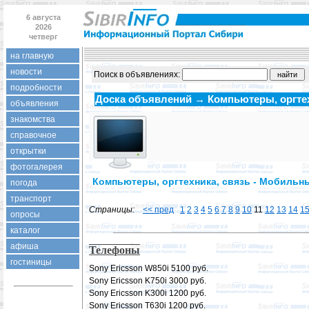
6 августа
2026
четверг
на главную
новости
Поиск в объявлениях:
подробности
Доска объявлений → Компьютеры, оргтех
объявления
знакомства
справочное
открытки
фотогалерея
Компьютеры, оргтехника, связь - Мобиль
погода
транспорт
Страницы:
<< пред
1
2
3
4
5
6
7
8
9
10
11
12
13
14
1
опросы
каталог
афиша
Телефоны
гостиницы
Sony Ericsson W850i 5100 руб.
Sony Ericsson K750i 3000 руб.
Sony Ericsson K300i 1200 руб.
Sony Ericsson T630i 1200 руб.