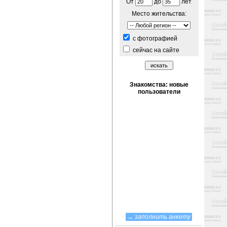
От
до
лет
Место жительства:
c фотографией
сейчас на сайте
→
заполнить анкету