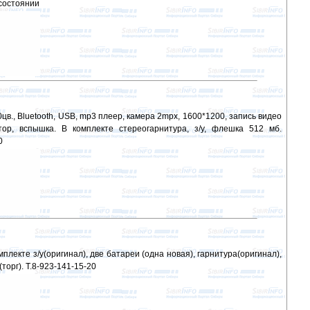
 состоянии
цв., Bluetooth, USB, mp3 плеер, камера 2mpx, 1600*1200, запись видео
р, вспышка. В комплекте стереогарнитура, з/у, флешка 512 мб.
0
плекте з/у(оригинал), две батареи (одна новая), гарнитура(оригинал),
торг). Т.8-923-141-15-20