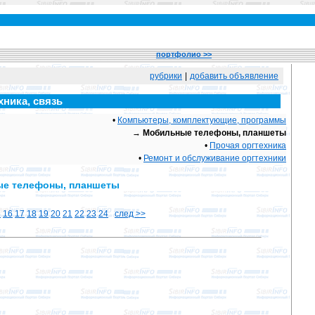
портфолио >>
рубрики
|
добавить объявление
ника, связь
•
Компьютеры, комплектующие, программы
→
Мобильные телефоны, планшеты
•
Прочая оргтехника
•
Ремонт и обслуживание оргтехники
ные телефоны, планшеты
5
16
17
18
19
20
21
22
23
24
след >>