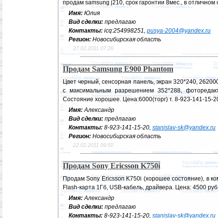
продам samsung j210, срок гаронтии 8мес., в отличном
Имя:
Юлия
Вид сделки:
предлагаю
Контакты:
icq:254998251,
pusya-2004@yandex.ru
Регион:
Новосибирская область
27.02.2011 07:26
Продам Samsung E900 Phantom
Цвет черный, сенсорная панель, экран 320*240, 262000
с максимальным разрешением 352*288, фоторедакто
Состояние хорошее. Цена:6000(торг) т. 8-923-141-15-2
Имя:
Александр
Вид сделки:
предлагаю
Контакты:
8-923-141-15-20,
stanislav-sk@yandex.ru
Регион:
Новосибирская область
22.02.2011 09:50
Продам Sony Ericsson K750i
Продам Sony Ericsson K750i (хорошее состояние), в ком
Flash-карта 1Гб, USB-кабель, драйвера. Цена: 4500 руб(
Имя:
Александр
Вид сделки:
предлагаю
Контакты:
8-923-141-15-20,
stanislav-sk@yandex.ru