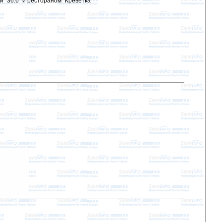
й "36.6" и рестораном "Креветка"