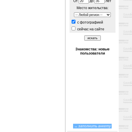
От
до
лет
Место жительства:
c фотографией
сейчас на сайте
→
заполнить анкету