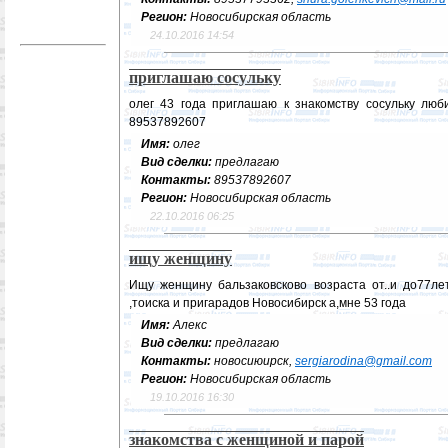
Регион:
Новосибирская область
24.10.2016 14:54
приглашаю сосульку
олег 43 года приглашаю к знакомству сосульку лю
89537892607
Имя:
олег
Вид сделки:
предлагаю
Контакты:
89537892607
Регион:
Новосибирская область
22.10.2016 06:25
ищу женщину
Ищу женщину бальзаковсково возраста от..и до77ле
,тоиска и пригарадов Новосибирск а,мне 53 года
Имя:
Алекс
Вид сделки:
предлагаю
Контакты:
новосиюирск,
sergiarodina@gmail.com
Регион:
Новосибирская область
19.10.2016 16:30
знакомства с женщиной и парой