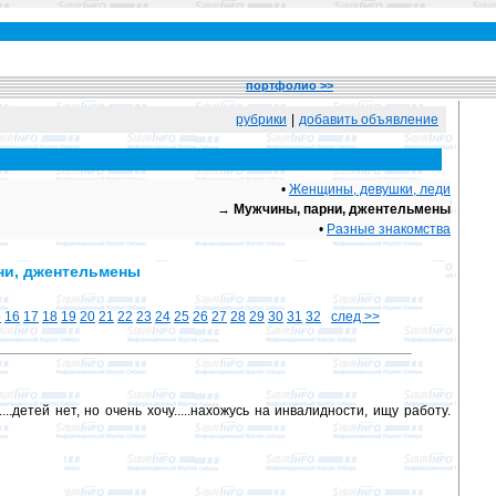
портфолио >>
рубрики
|
добавить объявление
•
Женщины, девушки, леди
→
Мужчины, парни, джентельмены
•
Разные знакомства
рни, джентельмены
5
16
17
18
19
20
21
22
23
24
25
26
27
28
29
30
31
32
след >>
..детей нет, но очень хочу.....нахожусь на инвалидности, ищу работу.