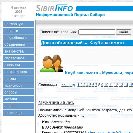
6 августа
2026
четверг
на главную
новости
Поиск в объявлениях:
подробности
Доска объявлений → Клуб знакомств
объявления
знакомства
справочное
открытки
фотогалерея
Клуб знакомств - Мужчины, па
погода
Страницы:
<< пред
1
2
3
4
5
6
7
8
9
10
11
12
13
14
1
транспорт
опросы
каталог
Мужчина 36 лет.
афиша
Познакомлюсь с девушкой близкого возраста, для с/о...
гостиницы
Абсолютно нормальный.....
Имя:
Александр
Вид сделки:
предлагаю
Контакты:
89537793362,
shura.golenkevich@mail.ru