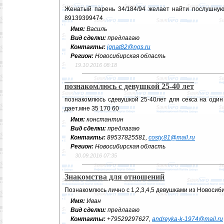
Женатый парень 34/184/94 желает найти послушную
89139399474
Имя:
Василь
Вид сделки:
предлагаю
Контакты:
ignat82@ngs.ru
Регион:
Новосибирская область
19.10.2016 08:18
познакомлюсь с девушкой 25-40 лет
познакомлюсь сдевушкой 25-40лет для секса на один
дает.мне 35 170 60
Имя:
константин
Вид сделки:
предлагаю
Контакты:
89537825581,
costy.81@mail.ru
Регион:
Новосибирская область
30.09.2016 07:35
Знакомства для отношений
Познакомлюсь лично с 1,2,3,4,5 девушками из Новоси
Имя:
Иван
Вид сделки:
предлагаю
Контакты:
+79529297627,
andreyka-k-1974@mail.ru