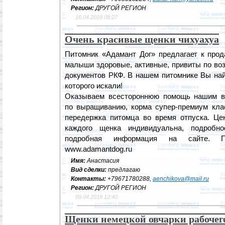
Регион:
ДРУГОЙ РЕГИОН
16.04.2019 08:27
Очень красивые щенки чихуахуа
Питомник «Адамант Дог» предлагает к прод
малыши здоровые, активные, привиты по воз
документов РКФ. В нашем питомнике Вы най
которого искали!
Оказываем всестороннюю помощь нашим вы
по выращиванию, корма супер-премиум клас
передержка питомца во время отпуска. Це
каждого щенка индивидуальна, подробн
подробная информация на сайте. П
www.adamantdog.ru
Имя:
Анастасия
Вид сделки:
предлагаю
Контакты:
+79671780288,
aenchikova@mail.ru
Регион:
ДРУГОЙ РЕГИОН
09.04.2019 12:40
Щенки немецкой овчарки рабочег