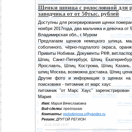
Щенки шпица с родословной для р
заводчика от от 50тыс. рублей
Доступны для резервирования щенки помера
ноября 2017года, два мальчика и девочка от 
Владимирская обл., г. Муром
Предлагаем щенков немецкого шпица, ма
соболиного, чёрно-подпалого окраса, оранж
Привиты Нобивак. Документы РКФ, вет.паспорт
Шпиц Санкт-Петербург, Шпиц Екатеринбу
Ярославль, Шпиц Кострома, Шпиц Казань,
шпиц Москва, возможна доставка. Шпиц цена
Другие фото и информация о щенках на
поисковике - питомник от марс хаус
питомник "от Марс Хаус" зарегистрирован 
Мария
Имя:
Мария Вячеславовна
Вид сделки:
предлагаю
Контакты:
molodenova.o@yandex.ru
Регион:
ДРУГОЙ РЕГИОН
11.01.2018 19:47