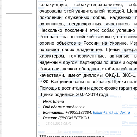
собаку-друга, собаку-телохранителя, со
очарованы этой удивительной породой. Щен
поколений служебных собак, надежных 
охранников, неоднократных участников и
Несколько поколений этих собак успешно
Росспасе, на российской таможне, со свои
охране объектов в России, на Украине, И
охраняют своих владельцев. Щенки прекр
характером, темпераментные, активные, 
надёжным другом, партнером по играм и охр
Родители щенков обладают стабильной пси
качествами, имеют дипломы ОКД-1, ЗКС-1
РКФ. Вакцинированы по возрасту. Щенки пол
Помощь в воспитании и дрессировке гаранти
Щенки родились 20.02.2019 года
Имя:
Елена
Вид сделки:
предлагаю
Контакты:
+79055182284,
bakar-kan@yandex.ru
Регион:
ДРУГОЙ РЕГИОН
18.04.2019 08:41