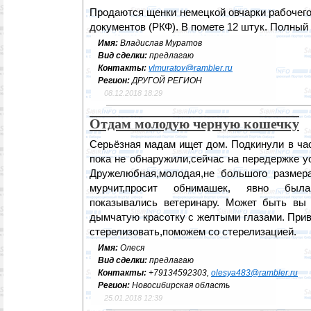
Продаются щенки немецкой овчарки рабочего
документов (РКФ). В помете 12 штук. Полный 
Имя:
Владислав Муратов
Вид сделки:
предлагаю
Контакты:
vlmuratov@rambler.ru
Регион:
ДРУГОЙ РЕГИОН
08.12.2018 18:29
Отдам молодую черную кошечку
Серьёзная мадам ищет дом. Подкинули в ча
пока не обнаружили,сейчас на передержке у
Дружелюбная,молодая,не большого размера
мурчит,просит обнимашек, явно был
показывались ветеринару. Может быть вы
дымчатую красотку с желтыми глазами. Прив
стерелизовать,поможем со стерелизацией.
Имя:
Олеся
Вид сделки:
предлагаю
Контакты:
+79134592303,
olesya483@rambler.ru
Регион:
Новосибирская область
25.01.2018 12:39