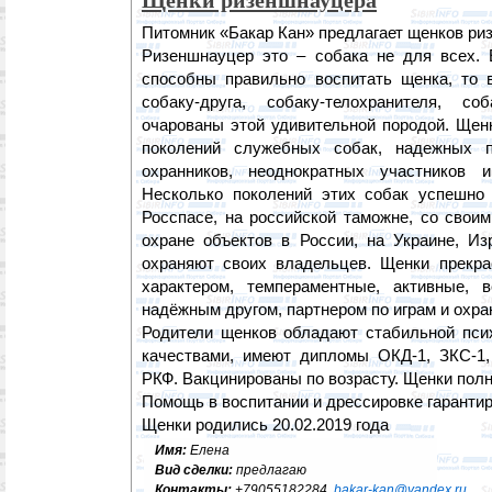
Щенки ризеншнауцера
Питомник «Бакар Кан» предлагает щенков р
Ризеншнауцер это – собака не для всех.
способны правильно воспитать щенка, то 
собаку-друга, собаку-телохранителя, со
очарованы этой удивительной породой. Щен
поколений служебных собак, надежных 
охранников, неоднократных участников и
Несколько поколений этих собак успешно
Росспасе, на российской таможне, со свои
охране объектов в России, на Украине, И
охраняют своих владельцев. Щенки прекр
характером, темпераментные, активные, 
надёжным другом, партнером по играм и охр
Родители щенков обладают стабильной пси
качествами, имеют дипломы ОКД-1, ЗКС-1
РКФ. Вакцинированы по возрасту. Щенки пол
Помощь в воспитании и дрессировке гаранти
Щенки родились 20.02.2019 года
Имя:
Елена
Вид сделки:
предлагаю
Контакты:
+79055182284,
bakar-kan@yandex.ru