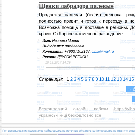
Щенки лабрадора палевые
Продается палевая (белая) девочка, рож
полностью привит и готов к переезду в н
Возможна помощь в доставке в регионы. До
крови. Отборное племенное разведение.
Имя:
Иванова Мария
Вид сделки:
предлагаю
Контакты:
+79037102167,
cipik@mail.ru
Регион:
ДРУГОЙ РЕГИОН
18.12.2017 14:29
Страницы:
1
2
3
4
5
6
7
8
9
10
11
12
13
14
15
→
Безкоштовний онлайн вебкам
https://vi
українські киці
безкоштовно все
При использовании материалов сайта ссылка на источник обязательна (гиперссылка на главную стра