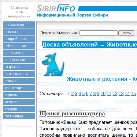
10 августа
2026
понедельник
на главную
новости
Поиск в объявлениях:
подробности
Доска объявлений → Животные
объявления
знакомства
справочное
открытки
фотогалерея
Животные и растения - К
погода
транспорт
Страницы:
1
2
3
4
5
6
7
8
9
10
11
12
13
14
15
опросы
каталог
афиша
Щенки ризеншнауцера
гостиницы
Питомник «Бакар Кан» предлагает щенков р
Ризеншнауцер это – собака не для всех.
способны правильно воспитать щенка, то 