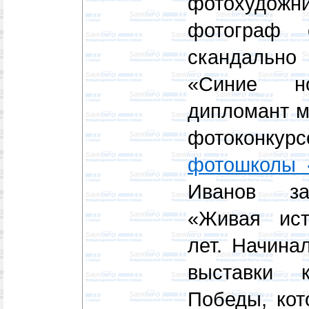
фотохудо
фотограф 
скандальн
«Синие н
дипломант м
фотоконкур
фотошколы 
Иванов за
«Живая ист
лет. Начина
выставки 
Победы, кот