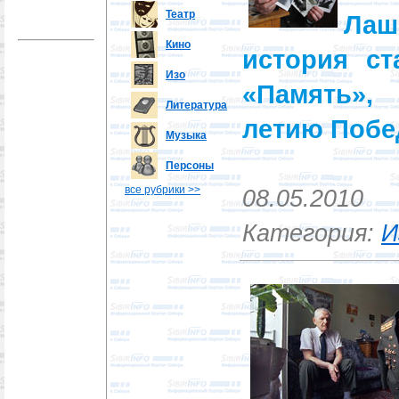
Театр
Ла
Кино
история ст
Изо
«Память»,
Литература
летию Побе
Музыка
Персоны
все рубрики >>
08.05.2010
Категория:
И