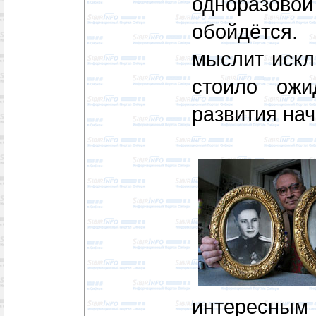
одноразов
обойдётся.
мыслит искл
стоило ожи
развития нач
интерес