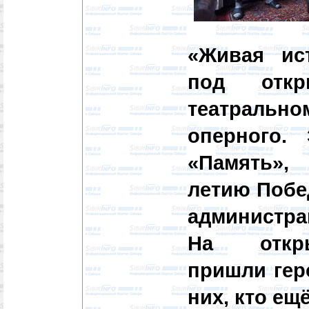
«Живая ис
под отк
театраль
оперного.
«Память»,
летию Побе
администра
На откры
пришли геро
них, кто ещ