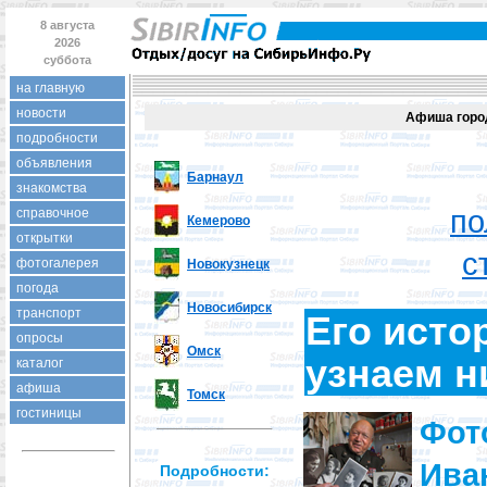
8 августа
2026
суббота
на главную
новости
Афиша горо
подробности
объявления
Барнаул
знакомства
по
справочное
Кемерово
открытки
с
фотогалерея
Новокузнецк
погода
Новосибирск
транспорт
Его исто
опросы
Омск
узнаем 
каталог
афиша
Томск
гостиницы
Фот
Ив
Подробности: