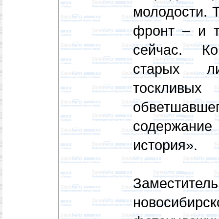
молодости. 
фронт – и т
сейчас. К
старых л
тоскливы
обветшавше
содержани
история».
Заместит
новосиб