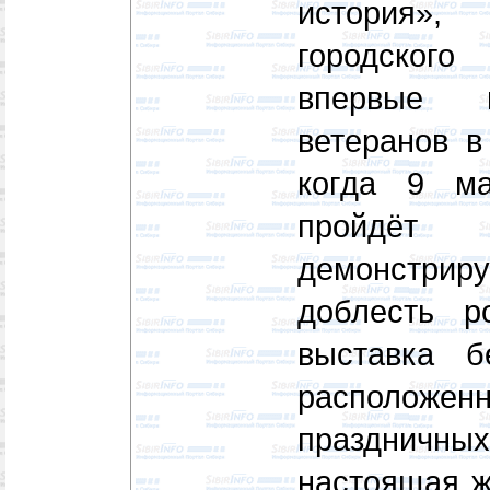
история»
городского
впервые п
ветеранов в
когда 9 м
пройдёт 
демонстр
доблесть р
выставка б
расположенн
праздничных 
настоящая ж