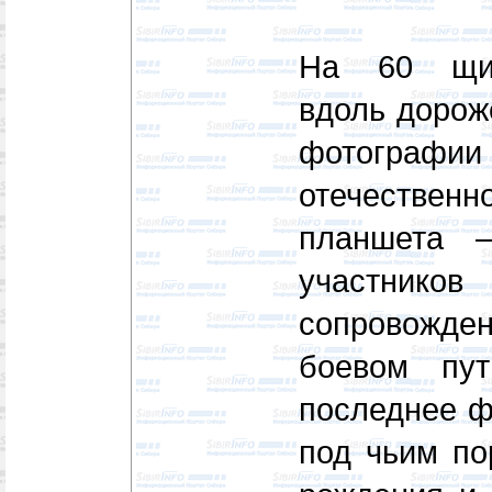
На 60 щит
вдоль дорож
фотографии
отечественн
планшета 
участник
сопровожден
боевом пут
последнее фо
под чьим по