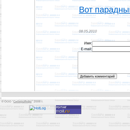
Вот парадны
08.05.2010
Имя:
E-mail:
© OOO "
СибирьИнфо
" 2006 г.