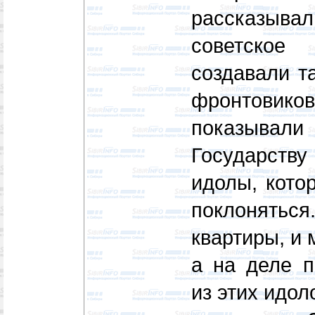
рассказыв
советское
создавали т
фронтовиков
показыва
Государств
идолы, кото
поклонятьс
квартиры, и
а на деле п
из этих идол