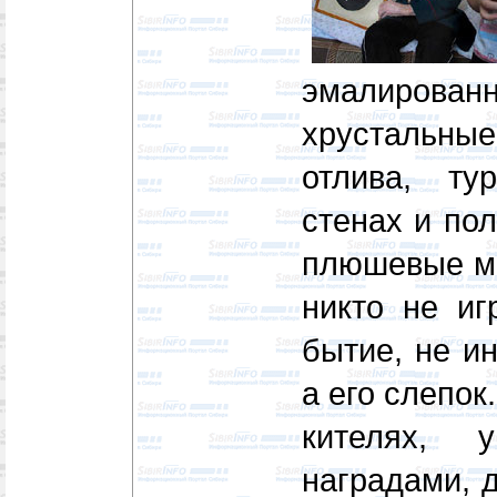
эмалирова
хрустальные
отлива, ту
стенах и пол
плюшевые ми
никто не иг
бытие, не и
а его слепок
кителях, 
наградами, 