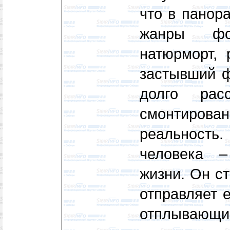
что в панор
жанры фот
натюрморт, 
застывший ф
долго рас
смонтиро
реальность
человека 
жизни. Он ст
отправляет е
отплывающий