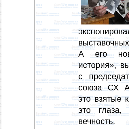
экспониро
выставочных
А его но
история», в
с председат
союза СХ 
это взятые 
это глаза,
вечность.