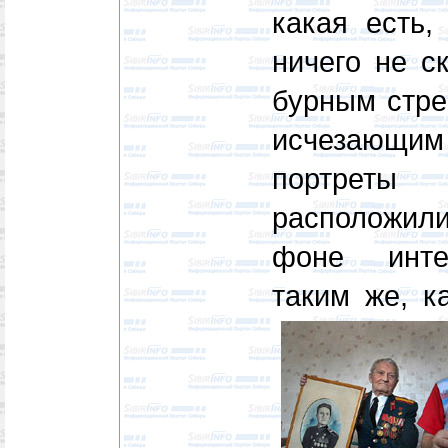
какая есть,
ничего не с
бурным стре
исчезающ
портреты
расположил
фоне инте
таким же, к