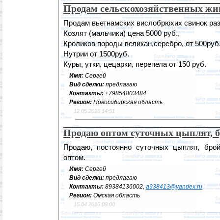
Продам сельскохозяйственных ж
Продам вьетнамских вислобрюхих свинок разн
Козлят (мальчики) цена 5000 руб.,
Кроликов породы великан,серебро, от 500руб
Нутрии от 1500руб.
Куры, утки, цецарки, перепела от 150 руб.
Имя:
Сергей
Вид сделки:
предлагаю
Контакты:
+79854803484
Регион:
Новосибирская область
12.05.2016 14:51
Продаю оптом суточных цыплят, 
Продаю, постоянно суточных цыплят, бро
оптом.
Имя:
Сергей
Вид сделки:
предлагаю
Контакты:
89384136002,
a938413@yandex.ru
Регион:
Омская область
15.04.2016 09:00