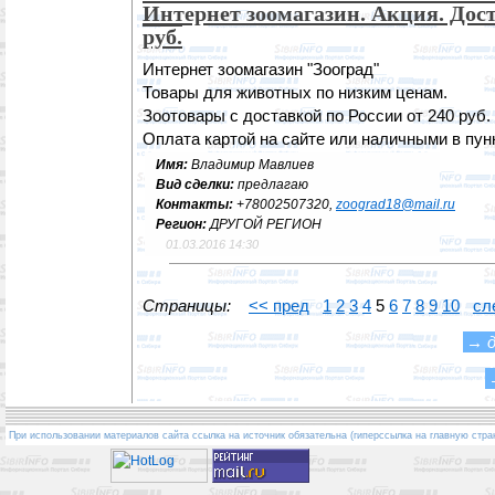
Интернет зоомагазин. Акция. Дост
руб.
Интернет зоомагазин "Зооград"
Товары для животных по низким ценам.
Зоотовары с доставкой по России от 240 руб.
Оплата картой на сайте или наличными в пун
Имя:
Владимир Мавлиев
Вид сделки:
предлагаю
Контакты:
+78002507320,
zoograd18@mail.ru
Регион:
ДРУГОЙ РЕГИОН
01.03.2016 14:30
Страницы:
<< пред
1
2
3
4
5
6
7
8
9
10
сл
→
При использовании материалов сайта ссылка на источник обязательна (гиперссылка на главную стра