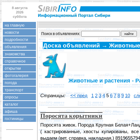
8 августа
2026
суббота
на главную
новости
Поиск в объявлениях:
подробности
Доска объявлений → Животные
объявления
знакомства
справочное
открытки
фотогалерея
Животные и растения - Р
погода
транспорт
Страницы:
<< пред
1
2
3
4
5
6
7
8
9
10
сл
опросы
каталог
афиша
Поросята корытники
гостиницы
Поросята живок. Порода Крупная Белая+Ландр
( кастрированные, хвосты купированы, все
выдаем (вет. справка, накладная.) 891965579