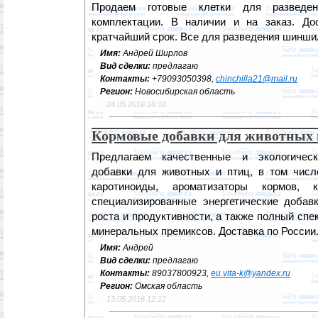
Продаем готовые клетки для развед
комплектации. В наличии и на заказ. До
кратчайший срок. Все для разведения шинши
Имя:
Андрей Ширлов
Вид сделки:
предлагаю
Контакты:
+79093050398,
chinchilla21@mail.ru
Регион:
Новосибирская область
24.05.2016 16:10
Кормовые добавки для животных 
Предлагаем качественные и экологичес
добавки для животных и птиц, в том чис
каротиноиды, ароматизаторы кормов, к
специализированные энергетические добав
роста и продуктивности, а также полный спе
минеральных премиксов. Доставка по России
Имя:
Андрей
Вид сделки:
предлагаю
Контакты:
89037800923,
eu.vita-k@yandex.ru
Регион:
Омская область
13.05.2016 12:12