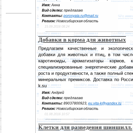
Имя:
Анна
Вид сделки:
предлагаю
Контакты:
porosyata.ru@mail.ru
Регион:
Новосибирская область
15.09.2016 08:24
Добавки в корма для животных
Предлагаем качественные и экологичес
добавки для животных и птиц, в том чис
каротиноиды, ароматизаторы кормов, к
специализированные энергетические добав
роста и продуктивности, а также полный спе
минеральных премиксов. Доставка по Росси
k.su
Имя:
Андрей
Вид сделки:
предлагаю
Контакты:
89037800923,
eu.vita-k@yandex.ru
Регион:
Новосибирская область
01.08.2016 10:57
Клетки для разведения шиншилл.