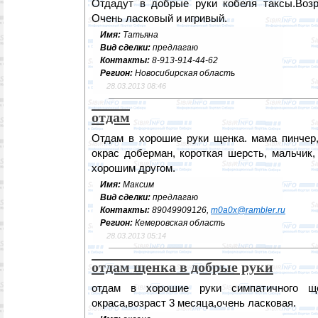
Отдадут в добрые руки кобеля таксы.Возр
Очень ласковый и игривый.
Имя:
Татьяна
Вид сделки:
предлагаю
Контакты:
8-913-914-44-62
Регион:
Новосибирская область
28.03.2013 08:46
отдам
Отдам в хорошие руки щенка. мама пинчер,
окрас доберман, короткая шерсть, мальчик,
хорошим другом.
Имя:
Максим
Вид сделки:
предлагаю
Контакты:
89049909126,
m0a0x@rambler.ru
Регион:
Кемеровская область
28.03.2013 05:14
отдам щенка в добрые руки
отдам в хорошие руки симпатичного ще
окраса,возраст 3 месяца,очень ласковая.