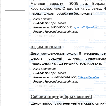
Малыши вырастут 30-35 см. Возраст
Короткошерстные. Отдаются на условиях. 
перекупщиков просьба не беспокоить.
Имя:
Евгения
Вид сделки:
предлагаю
Контакты:
8-905-950-15-51,
spaun40@mail.ru
Регион:
Новосибирская область
28.03.2013 14:06
отдам щенков
Девочкам-щеночкам около 8 месяцев, ст
шерсть средней длины, стерелизова
гладкошерстная. Девчушки стерелизованы.
Имя:
Екатерина
Вид сделки:
предлагаю
Контакты:
т. 8-960-790-97-56,
83lelya@mail.ru
Регион:
Новосибирская область
28.03.2013 13:27
Собака ищет добрых хозяев!
Щенок вырос, стал ненужным и оказался на 