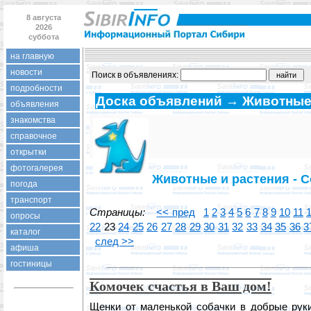
8 августа
2026
суббота
на главную
новости
Поиск в объявлениях:
подробности
Доска объявлений → Животные
объявления
знакомства
справочное
открытки
фотогалерея
Животные и растения - С
погода
транспорт
Страницы:
<< пред
1
2
3
4
5
6
7
8
9
10
11
опросы
22
23
24
25
26
27
28
29
30
31
32
33
34
35
36
3
каталог
след >>
афиша
гостиницы
Комочек счастья в Ваш дом!
Щенки от маленькой собачки в добрые руки