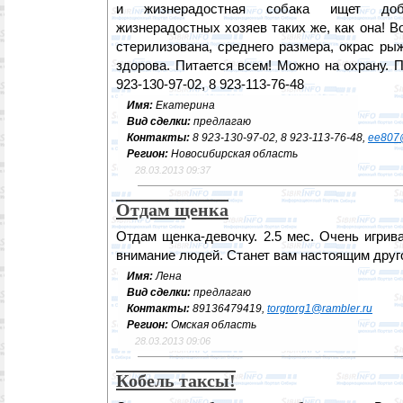
и жизнерадостная собака ищет доб
жизнерадостных хозяев таких же, как она! Во
стерилизована, среднего размера, окрас ры
здорова. Питается всем! Можно на охрану. 
923-130-97-02, 8 923-113-76-48
Имя:
Екатерина
Вид сделки:
предлагаю
Контакты:
8 923-130-97-02, 8 923-113-76-48,
ee807@
Регион:
Новосибирская область
28.03.2013 09:37
Отдам щенка
Отдам щенка-девочку. 2.5 мес. Очень игрив
внимание людей. Станет вам настоящим друг
Имя:
Лена
Вид сделки:
предлагаю
Контакты:
89136479419,
torgtorg1@rambler.ru
Регион:
Омская область
28.03.2013 09:06
Кобель таксы!