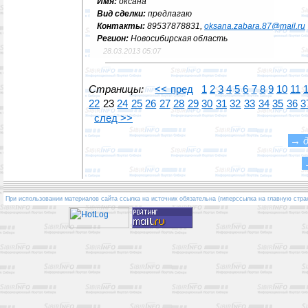
Имя:
оксана
Вид сделки:
предлагаю
Контакты:
89537878831,
oksana.zabara.87@mail.ru
Регион:
Новосибирская область
28.03.2013 05:07
Страницы:
<< пред
1
2
3
4
5
6
7
8
9
10
11
22
23
24
25
26
27
28
29
30
31
32
33
34
35
36
3
след >>
→
При использовании материалов сайта ссылка на источник обязательна (гиперссылка на главную стра