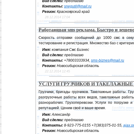
Вид сделки:
предлагаю
Контакты:
snegutil@mail.ru
Регион:
Красноярский край
28.12.2014 17:04
Работающая sms реклама. Быстро и дешево
Скорость отправки сообщений до 1000 смс в секу
тестирование и регистрация. Множество баз с критери
Имя:
компания Смс Бизнес
Вид сделки:
предлагаю
Контакты:
+78003333934,
sms-biznes@mail.ru
Регион:
Новосибирская область
22.12.2014 12:45
УСЛУГИ ГРУЗЧИКОВ И ТАКЕЛАЖНЫЕ
Грузчики, бригады грузчиков. Такелажные работы. Гр
разгрузочные работы всех видов, такелажные работы
разнорабочих. Грузоперевозки. Услуги по погрузке 
репутацией. Ценим своё и ваше время.
Имя:
Александр
Вид сделки:
предлагаю
Контакты:
8-923-775-0155 +7(383)375-01-55,
ajax.o
Регион:
Новосибирская область