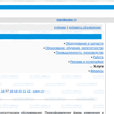
портфолио >>
рубрики
|
добавить объявление
•
Оборудование и запчасти
•
Образование, обучение, репетиторство
•
Промышленность, производство
•
Работа
•
Реклама и полиграфия
→
Услуги
•
Финансы
5
16
17
18
19
20
21
22
след >>
бухгалтерское обслуживание. Переоформление фирм, изменения в