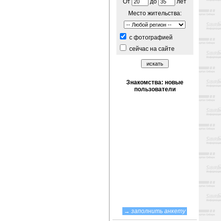
От
до
лет
Место жительства:
c фотографией
сейчас на сайте
→
заполнить анкету