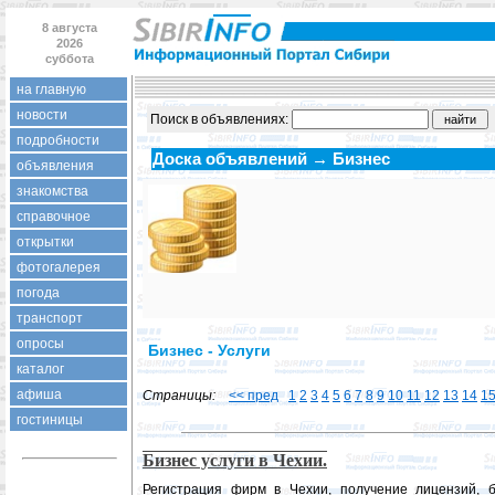
8 августа
2026
суббота
на главную
новости
Поиск в объявлениях:
подробности
Доска объявлений → Бизнес
объявления
знакомства
справочное
открытки
фотогалерея
погода
транспорт
опросы
Бизнес - Услуги
каталог
афиша
Страницы:
<< пред
1
2
3
4
5
6
7
8
9
10
11
12
13
14
1
гостиницы
Бизнес услуги в Чехии.
Регистрация фирм в Чехии, получение лицензий, 