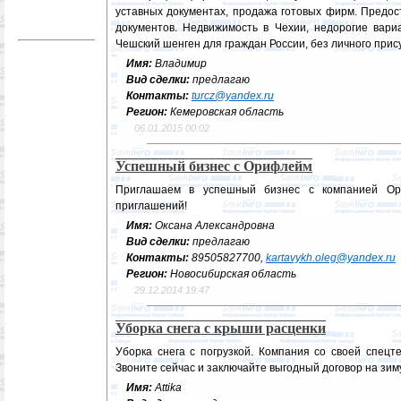
уставных документах, продажа готовых фирм. Предост
документов. Недвижимость в Чехии, недорогие вари
Чешский шенген для граждан России, без личного прис
Имя:
Владимир
Вид сделки:
предлагаю
Контакты:
turcz@yandex.ru
Регион:
Кемеровская область
06.01.2015 00:02
Успешный бизнес с Орифлейм
Приглашаем в успешный бизнес с компанией Ори
приглашений!
Имя:
Оксана Александровна
Вид сделки:
предлагаю
Контакты:
89505827700,
kartavykh.oleg@yandex.ru
Регион:
Новосибирская область
29.12.2014 19:47
Уборка снега с крыши расценки
Уборка снега с погрузкой. Компания со своей спецт
Звоните сейчас и заключайте выгодный договор на зиму
Имя:
Attika