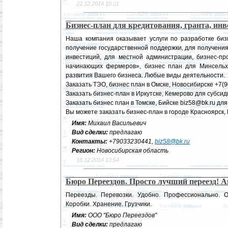
22.12.2014 10:21
Бизнес-план для кредитования, гранта, ин
Наша компания оказывает услуги по разработке бизн
получение государственной поддержки, для получения
инвестиций, для местной администрации, бизнес-пр
начинающих фермеров», бизнес план для Минсельхо
развития Вашего бизнеса. Любые виды деятельности.
Заказать ТЭО, бизнес план в Омске, Новосибирске +7(
Заказать бизнес-план в Иркутске, Кемерово для субсид
Заказать бизнес план в Томске, Бийске biz58@bk.ru дл
Вы можете заказать бизнес-план в городе Красноярск,
Имя:
Михаил Васильевич
Вид сделки:
предлагаю
Контакты:
+79033230441,
biz58@bk.ru
Регион:
Новосибирская область
18.12.2014 13:54
Бюро Переездов. Просто лучший переезд! 
Переезды. Перевозки. Удобно. Профессионально. О
Коробки. Хранение. Грузчики.
Имя:
ООО "Бюро Переездов"
Вид сделки:
предлагаю